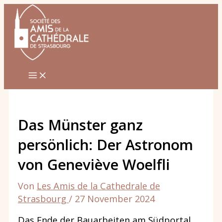
Zum
Inhalt
springen
Das Münster ganz
persönlich: Der Astronom
von Geneviève Woelfli
Von
Les Amis de la Cathedrale de
Strasbourg
/
27 November 2024
Das Ende der Bauarbeiten am Südportal