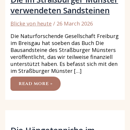
verwendeten Sandsteinen
Blicke von heute
/
26 March 2026
Die Naturforschende Gesellschaft Freiburg
im Breisgau hat soeben das Buch Die
Bausandsteine des Straßburger Münsters
veröffentlicht, das wir teilweise finanziell
unterstützt haben. Es befasst sich mit den
im Straßburger Münster […]
DIE
READ MORE »
IM
STRASSBURGER M
ÜNSTER V
ERWENDETEN S
ANDSTEINEN