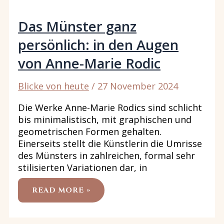
SELBST
ZU
RÜHMEN
Das Münster ganz
persönlich: in den Augen
von Anne-Marie Rodic
Blicke von heute
/
27 November 2024
Die Werke Anne-Marie Rodics sind schlicht
bis minimalistisch, mit graphischen und
geometrischen Formen gehalten.
Einerseits stellt die Künstlerin die Umrisse
des Münsters in zahlreichen, formal sehr
stilisierten Variationen dar, in
DAS
READ MORE »
MÜNSTER
GANZ
PERSÖNLICH:
IN
DEN