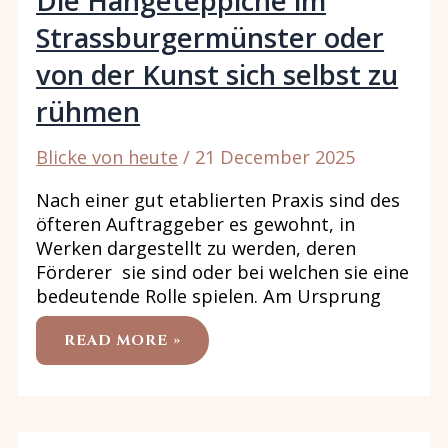
Die Hängeteppiche im
Strassburgermünster oder
von der Kunst sich selbst zu
rühmen
Blicke von heute
/
21 December 2025
Nach einer gut etablierten Praxis sind des
öfteren Auftraggeber es gewohnt, in
Werken dargestellt zu werden, deren
Förderer sie sind oder bei welchen sie eine
bedeutende Rolle spielen. Am Ursprung
DIE
READ MORE »
HÄNGETEPPICHE
IM
STRASSBURGERMÜNSTER
ODER
VON
DER
KUNST
SICH