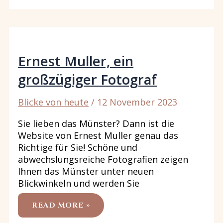
DER
ASTRONOM
VON
GENEVIÈVE
WOELFLI
Ernest Muller, ein
großzügiger Fotograf
Blicke von heute
/
12 November 2023
Sie lieben das Münster? Dann ist die
Website von Ernest Muller genau das
Richtige für Sie! Schöne und
abwechslungsreiche Fotografien zeigen
Ihnen das Münster unter neuen
Blickwinkeln und werden Sie
ERNEST
READ MORE »
MULLER,
EIN
GROSSZÜGIGER F