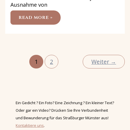
Ausnahme von
SKANDAL
READ MORE »
IN
STRASSBURG: E
S W
URDE N
ACHTS A
UF D
EM M
ÜNSTERTURM G
ESUNGEN !
1
2
Weiter
→
Ein Gedicht ? Ein Foto? Eine Zeichnung ? Ein kleiner Text?
Oder gar ein Video? Drücken Sie Ihre Verbundenheit
und Bewunderung für das Straßburger Münster aus!
Kontaktiere uns
.