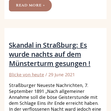
MORITZ
READ MORE »
VON
SCHWIND
UND
DER
MYTHOS
SABINA
Skandal in Straßburg: Es
wurde nachts auf dem
Münsterturm gesungen !
Blicke von heute
/
29 June 2021
Straßburger Neueste Nachrichten, 7.
September 1891 „Nach allgemeiner
Annahme soll die böse Geisterstunde mit
dem Schlage Eins ihr Ende erreicht haben.
In der verflossenen Nacht ward jedoch eine