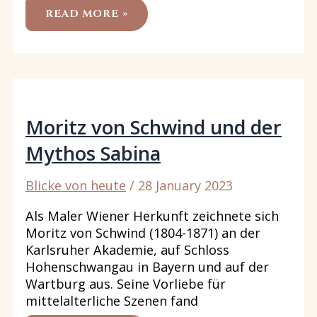
AUS
READ MORE »
DEM
MUSEUM
FÜR
ANGEWANDTE
KUNST,
AUSGESUCHT
VON
LOUIS-
NAPOLÉON
PANEL
Moritz von Schwind und der
Mythos Sabina
Blicke von heute
/
28 January 2023
Als Maler Wiener Herkunft zeichnete sich
Moritz von Schwind (1804-1871) an der
Karlsruher Akademie, auf Schloss
Hohenschwangau in Bayern und auf der
Wartburg aus. Seine Vorliebe für
mittelalterliche Szenen fand