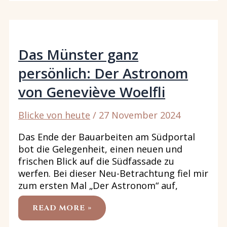
DEN
AUGEN
VON
ALBERT-
GEORGES
MEHL
Das Münster ganz
persönlich: Der Astronom
von Geneviève Woelfli
Blicke von heute
/
27 November 2024
Das Ende der Bauarbeiten am Südportal
bot die Gelegenheit, einen neuen und
frischen Blick auf die Südfassade zu
werfen. Bei dieser Neu-Betrachtung fiel mir
zum ersten Mal „Der Astronom“ auf,
DAS
READ MORE »
MÜNSTER
GANZ
PERSÖNLICH: