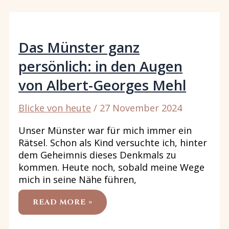
AUGEN
VON
ANNE-
MARIE
RODIC
Das Münster ganz
persönlich: in den Augen
von Albert-Georges Mehl
Blicke von heute
/
27 November 2024
Unser Münster war für mich immer ein
Rätsel. Schon als Kind versuchte ich, hinter
dem Geheimnis dieses Denkmals zu
kommen. Heute noch, sobald meine Wege
mich in seine Nähe führen,
DAS
READ MORE »
MÜNSTER
GANZ
PERSÖNLICH:
IN