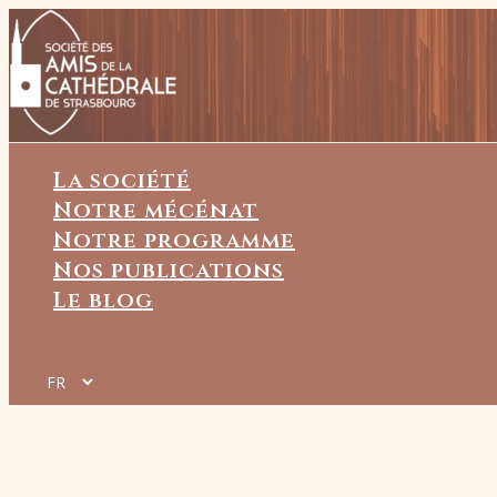
Aller
au
contenu
La société
Notre mécénat
Notre programme
Nos publications
Le blog
Choisir
une
langue