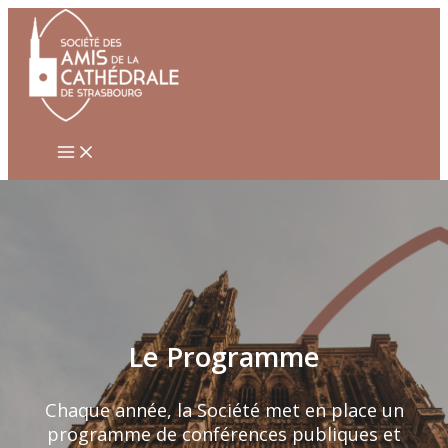
Aller
au
contenu
Le Programme
Chaque année, la Société met en place un
programme de conférences publiques et