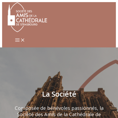
Aller
au
contenu
La Société
Composée de bénévoles passionnés, la
Société des Amis de la Cathédrale de