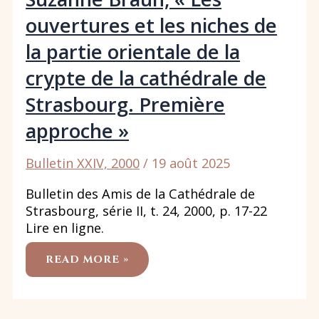
ouvertures et les niches de
la partie orientale de la
crypte de la cathédrale de
Strasbourg. Première
approche »
Bulletin XXIV, 2000
/
19 août 2025
Bulletin des Amis de la Cathédrale de
Strasbourg, série II, t. 24, 2000, p. 17-22
Lire en ligne.
SUZANNE
READ MORE »
BRAUN,
« LES
OUVERTURES
ET
LES
NICHES