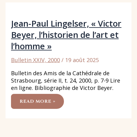
DE
LA
PARTIE
ORIENTALE
DE
Jean-Paul Lingelser, « Victor
LA
CRYPTE
DE
Beyer, l’historien de l’art et
LA
CATHÉDRALE
l’homme »
DE
STRASBOURG.
PREMIÈRE
APPROCHE »
Bulletin XXIV, 2000
/
19 août 2025
Bulletin des Amis de la Cathédrale de
Strasbourg, série II, t. 24, 2000, p. 7-9 Lire
en ligne. Bibliographie de Victor Beyer.
JEAN-
READ MORE »
PAUL
LINGELSER,
« VICTOR
BEYER,
L’HISTORIEN
DE
L’ART
ET