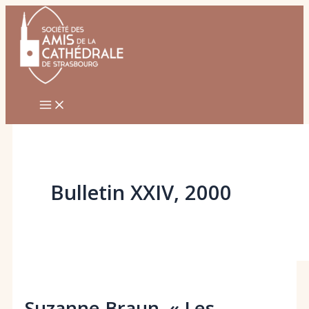
Aller
au
contenu
Bulletin XXIV, 2000
Suzanne Braun, « Les