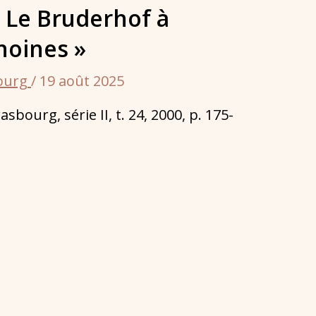
« Le Bruderhof à
noines »
bourg
/
19 août 2025
sbourg, série II, t. 24, 2000, p. 175-