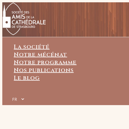
Aller
au
contenu
La société
Notre mécénat
Notre programme
Nos publications
Le blog
Choisir
une
langue