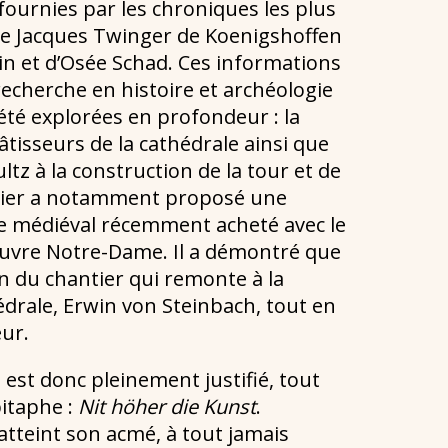
ournies par les chroniques les plus
 de Jacques Twinger de Koenigshoffen
in et d’Osée Schad. Ces informations
 recherche en histoire et archéologie
été explorées en profondeur : la
isseurs de la cathédrale ainsi que
ltz à la construction de la tour et de
ncier a notamment proposé une
ure médiéval récemment acheté avec le
Œuvre Notre-Dame. Il a démontré que
ion du chantier qui remonte à la
thédrale, Erwin von Steinbach, tout en
ur.
 est donc pleinement justifié, tout
pitaphe :
Nit höher die Kunst
.
 atteint son acmé, à tout jamais