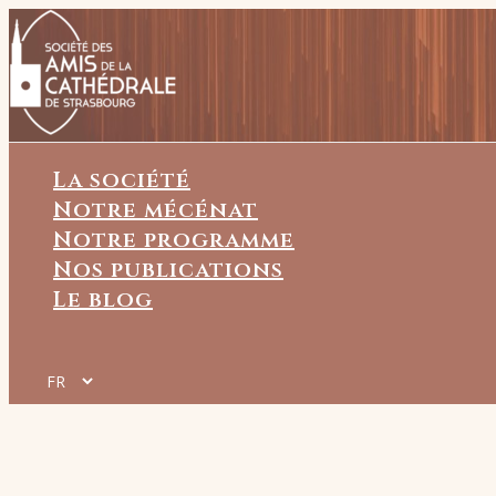
Aller
au
contenu
La société
Notre mécénat
Notre programme
Nos publications
Le blog
Choisir
une
langue