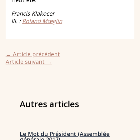
n’eût été.
Francis Klakocer
Ill. :
Roland Mœglin
←
Article précédent
Article suivant
→
Autres articles
Le Mot du Président (Assemblée
générale 2017)